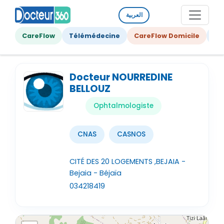
العربية
CareFlow
Télémédecine
CareFlow Domicile
Ge
Docteur NOURREDINE
BELLOUZ
Ophtalmologiste
CNAS
CASNOS
CITÉ DES 20 LOGEMENTS ,BEJAIA -
Bejaia - Béjaïa
034218419