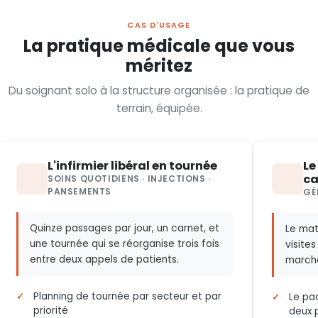
CAS D'USAGE
La pratique médicale que vous
méritez
Du soignant solo à la structure organisée : la pratique de
terrain, équipée.
L'infirmier libéral en tournée
Le
ca
SOINS QUOTIDIENS · INJECTIONS ·
PANSEMENTS
GÉ
Quinze passages par jour, un carnet, et
Le mat
une tournée qui se réorganise trois fois
visite
entre deux appels de patients.
marche
Planning de tournée par secteur et par
Le pa
priorité
deux 