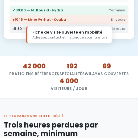
✓
09:00 — M. Bouzid · Hydra
Terminée
●
10:15 — Mme Ferhat · Kouba
En cours
›
11:30 — M. Larbi · Birkhadem
12 min de route
Fiche de visite ouverte en mobilité
Adresse, contact et historique sous la main
42 000
192
69
PRATICIENS RÉFÉRENCÉS
SPÉCIALITÉS
WILAYAS COUVERTES
4 000
VISITEURS / JOUR
LE TERRAIN SANS OUTIL DÉDIÉ
Trois heures perdues par
semaine, minimum