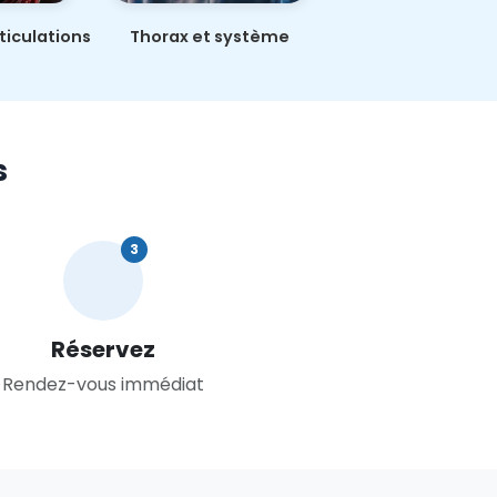
ticulations
Thorax et système
Système nerv
respiratoire
s
3
Réservez
Rendez-vous immédiat