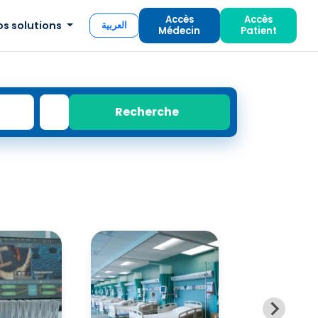
Accès
Accès
os solutions
العربية
Médecin
Patient
Recherche