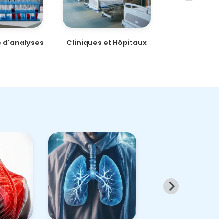
s d'analyses
Cliniques et Hôpitaux
Pharma
cales