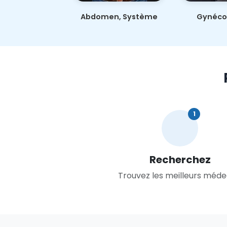
Abdomen, Système
Gynécol
digestif et Foie
obsté
1
Recherchez
Trouvez les meilleurs méde