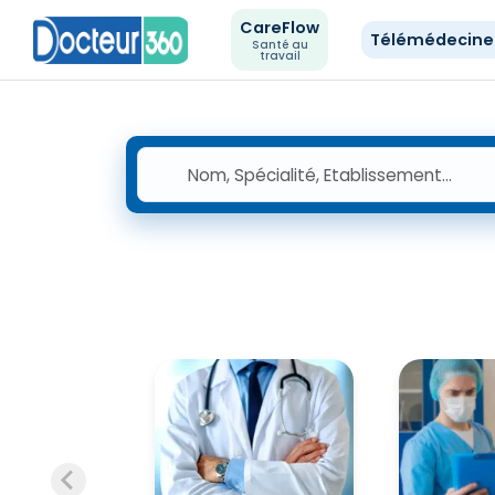
CareFlow
Télémédecin
Santé au
travail