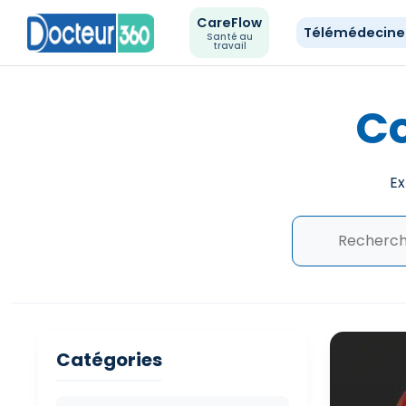
CareFlow
Télémédecin
Santé au
travail
Cœ
Ex
Catégories