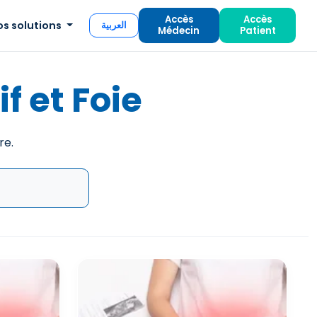
Accès
Accès
os solutions
العربية
Médecin
Patient
 et Foie
re.