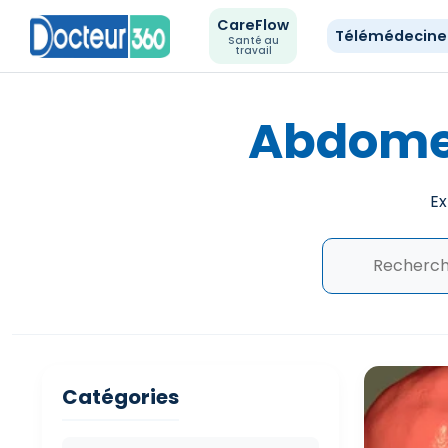
CareFlow
Télémédecin
Santé au
travail
Abdomen
Ex
Catégories