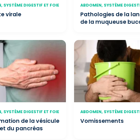
 SYSTÈME DIGESTIF ET FOIE
ABDOMEN, SYSTÈME DIGESTI
e virale
Pathologies de la la
de la muqueuse buc
 SYSTÈME DIGESTIF ET FOIE
ABDOMEN, SYSTÈME DIGESTI
mation de la vésicule
Vomissements
e et du pancréas