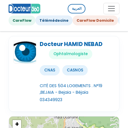
العربية
CareFlow
Télémédecine
CareFlow Domicile
Ge
Docteur HAMID NEBAD
Ophtalmologiste
CNAS
CASNOS
CITÉ DES 504 LOGEMENTS . N°19
,BEJAIA - Bejaia - Béjaïa
034349923
+