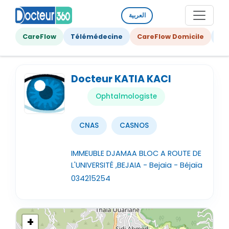
العربية
CareFlow
Télémédecine
CareFlow Domicile
Ge
Docteur KATIA KACI
Ophtalmologiste
CNAS
CASNOS
IMMEUBLE DJAMAA BLOC A ROUTE DE
L'UNIVERSITÉ ,BEJAIA - Bejaia - Béjaïa
034215254
+