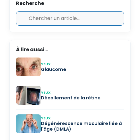
Recherche
À lire aussi...
YEUX
Glaucome
YEUX
Décollement de la rétine
YEUX
Dégénérescence maculaire liée à
l'âge (DMLA)