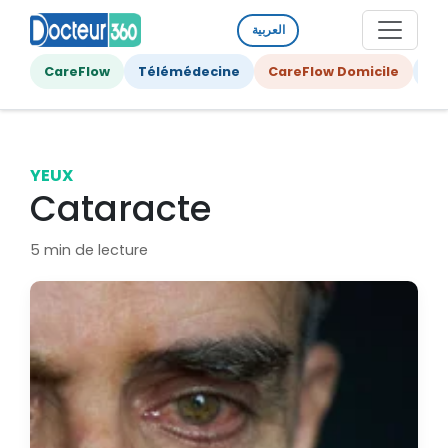
العربية
CareFlow
Télémédecine
CareFlow Domicile
Ge
YEUX
Cataracte
5 min de lecture