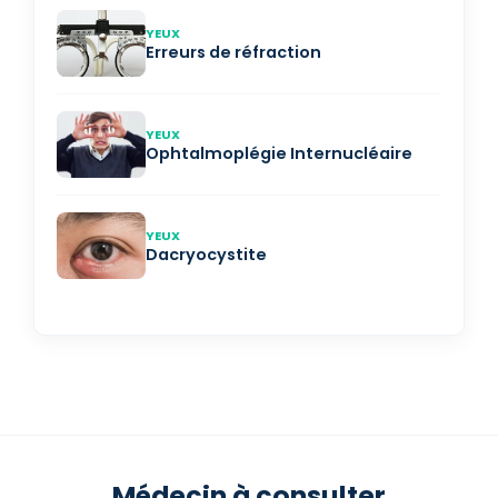
YEUX
Erreurs de réfraction
YEUX
Ophtalmoplégie Internucléaire
YEUX
Dacryocystite
Médecin à consulter