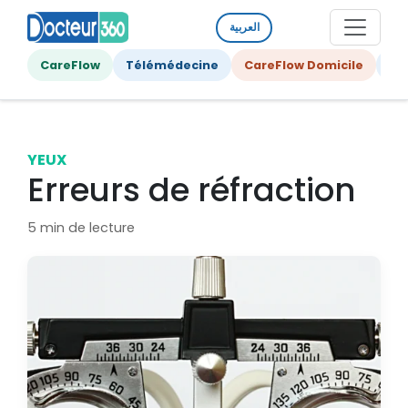
العربية
CareFlow
Télémédecine
CareFlow Domicile
Ge
YEUX
Erreurs de réfraction
5 min de lecture