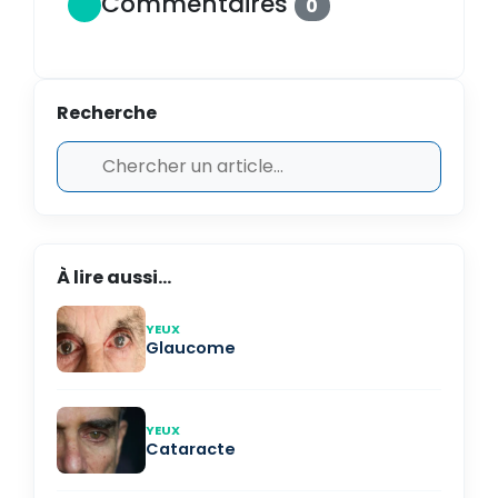
Commentaires
0
Recherche
À lire aussi...
YEUX
Glaucome
YEUX
Cataracte