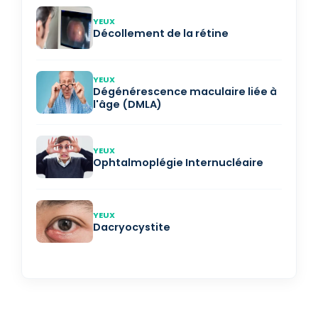
YEUX
Décollement de la rétine
YEUX
Dégénérescence maculaire liée à
l'âge (DMLA)
YEUX
Ophtalmoplégie Internucléaire
YEUX
Dacryocystite