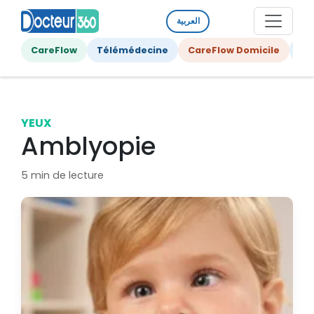
العربية
CareFlow
Télémédecine
CareFlow Domicile
Ge
YEUX
Amblyopie
5 min de lecture