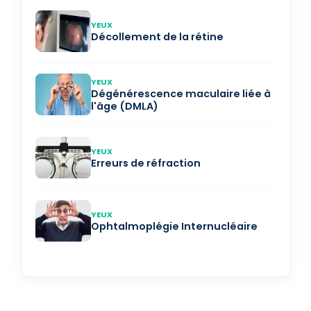
YEUX
Décollement de la rétine
YEUX
Dégénérescence maculaire liée à
l'âge (DMLA)
YEUX
Erreurs de réfraction
YEUX
Ophtalmoplégie Internucléaire