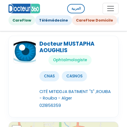
العربية
CareFlow
Télémédecine
CareFlow Domicile
Ge
Docteur MUSTAPHA
AOUGHLIS
Ophtalmologiste
CNAS
CASNOS
CITÉ MITIDDJA BATIMENT "S" ,ROUIBA
- Rouiba - Alger
021856359