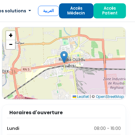
Accès
Accès
os solutions
العربية
Médecin
Patient
+
−
Leaflet
|
©
OpenStreetMap
Horaires d'ouverture
Lundi
08:00 - 16:00