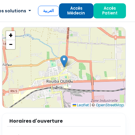
Accès
Accès
os solutions
العربية
Médecin
Patient
+
−
Leaflet
|
©
OpenStreetMap
Horaires d'ouverture