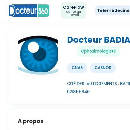
CareFlow
Télémédecin
Santé au
travail
Docteur BADIA
Ophtalmologiste
CNAS
CASNOS
CITÉ DES 150 LOGEMENTS . BATI
021855846
A propos