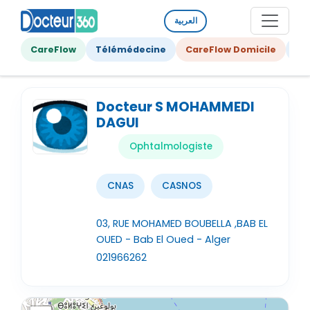
العربية
CareFlow
Télémédecine
CareFlow Domicile
Ge
Docteur S MOHAMMEDI
DAGUI
Ophtalmologiste
CNAS
CASNOS
03, RUE MOHAMED BOUBELLA ,BAB EL
OUED - Bab El Oued - Alger
021966262