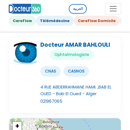
العربية
CareFlow
Télémédecine
CareFlow Domicile
Ge
Docteur AMAR BAHLOULI
Ophtalmologiste
CNAS
CASNOS
4 RUE ABDERRAHMANE HAMI. ,BAB EL
OUED - Bab El Oued - Alger
021967065
+