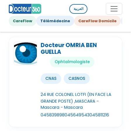
العربية
CareFlow
Télémédecine
CareFlow Domicile
Ge
Docteur OMRIA BEN
GUELLA
Ophtalmologiste
CNAS
CASNOS
24 RUE COLONEL LOTFI (EN FACE LA
GRANDE POSTE) ,MASCARA -
Mascara - Mascara
045839898
045649543
045811216