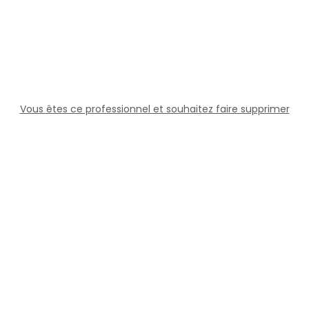
Vous êtes ce professionnel et souhaitez faire supprimer
cette fiche ?
Solutions
Professionnels
Assistance
Juridique
Réseaux sociaux
Docteur360 © 2026 Tous droits réservés