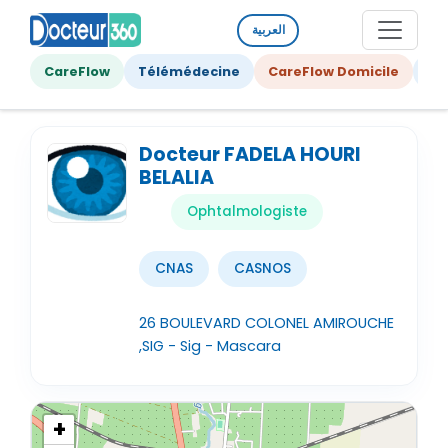
العربية
CareFlow
Télémédecine
CareFlow Domicile
Ge
Docteur FADELA HOURI
BELALIA
Ophtalmologiste
CNAS
CASNOS
26 BOULEVARD COLONEL AMIROUCHE
,SIG - Sig - Mascara
+