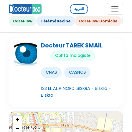
العربية
CareFlow
Télémédecine
CareFlow Domicile
Ge
Docteur TAREK SMAIL
Ophtalmologiste
CNAS
CASNOS
123 EL ALIA NORD ,BISKRA - Biskra -
Biskra
+
−