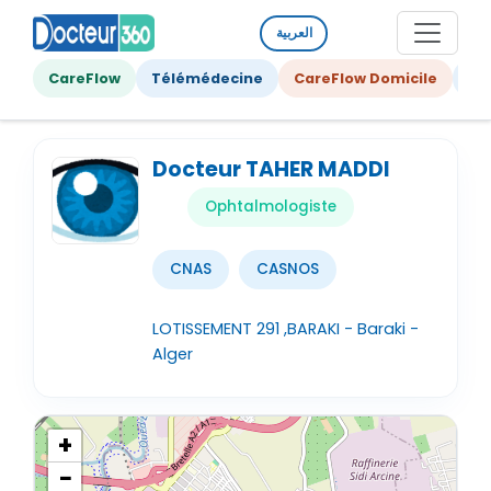
العربية
CareFlow
Télémédecine
CareFlow Domicile
Ge
Docteur TAHER MADDI
Ophtalmologiste
CNAS
CASNOS
LOTISSEMENT 291 ,BARAKI - Baraki -
Alger
+
−