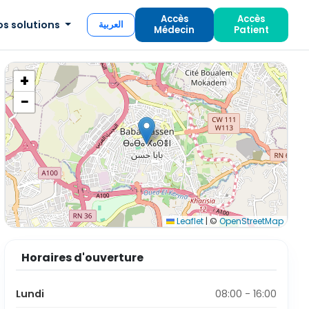
Accès
Accès
os solutions
العربية
Médecin
Patient
+
−
Leaflet
|
©
OpenStreetMap
Horaires d'ouverture
Lundi
08:00 - 16:00