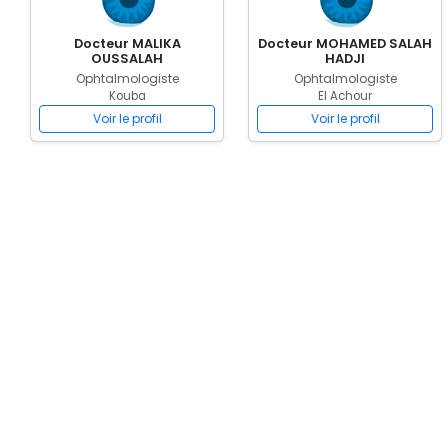
Docteur MALIKA
Docteur MOHAMED SALAH
OUSSALAH
HADJI
Ophtalmologiste
Ophtalmologiste
Kouba
El Achour
Voir le profil
Voir le profil