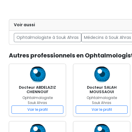
Voir aussi
Ophtalmologiste à Souk Ahras
Médecins à Souk Ahras
Autres professionnels en Ophtalmologis
Docteur ABDELAZIZ
Docteur SALAH
CHENNOUF
MOUSSAOUI
Ophtalmologiste
Ophtalmologiste
Souk Ahras
Souk Ahras
Voir le profil
Voir le profil