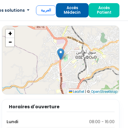
Accès
Accès
os solutions
العربية
Médecin
Patient
+
−
Leaflet
|
©
OpenStreetMap
Horaires d'ouverture
Lundi
08:00 - 16:00