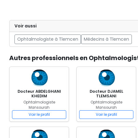
Voir aussi
Ophtalmologiste à Tlemcen
Médecins à Tlemcen
Autres professionnels en Ophtalmologi
Docteur ABDELGHANI
Docteur DJAMEL
KHEDIM
TLEMSANI
Ophtalmologiste
Ophtalmologiste
Mansourah
Mansourah
Voir le profil
Voir le profil