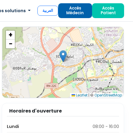
Accès
Accès
os solutions
العربية
Médecin
Patient
+
−
Leaflet
|
©
OpenStreetMap
Horaires d'ouverture
Lundi
08:00 - 16:00