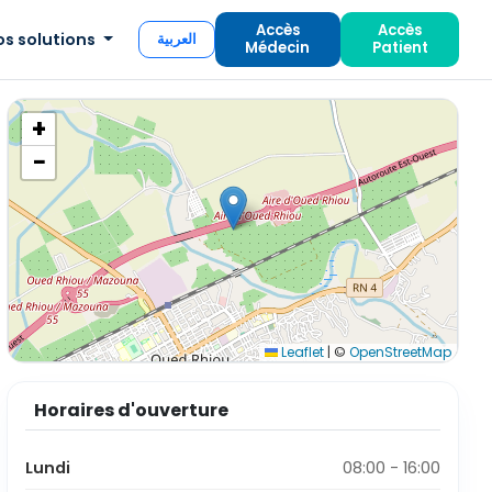
Accès
Accès
os solutions
العربية
Médecin
Patient
+
−
Leaflet
|
©
OpenStreetMap
Horaires d'ouverture
Lundi
08:00 - 16:00