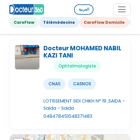
العربية
CareFlow
Télémédecine
CareFlow Domicile
Ge
Docteur MOHAMED NABIL
KAZI TANI
Ophtalmologiste
CNAS
CASNOS
LOTISSEMENT SIDI CHIKH N° 19 ,SAIDA -
Saida - Saïda
048478451
048371483