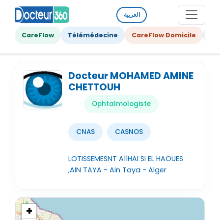
العربية
CareFlow
Télémédecine
CareFlow Domicile
Ge
Docteur MOHAMED AMINE
CHETTOUH
Ophtalmologiste
CNAS
CASNOS
LOTISSEMESNT A11HAI SI EL HAOUES
,AIN TAYA - Ain Taya - Alger
+