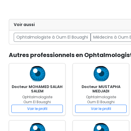
Voir aussi
Ophtalmologiste à Oum El Bouaghi
Médecins à Oum E
Autres professionnels en Ophtalmologis
Docteur MOHAMED SALAH
Docteur MUSTAPHA
SALEM
MEDJADI
Ophtalmologiste
Ophtalmologiste
Oum El Bouaghi
Oum El Bouaghi
Voir le profil
Voir le profil