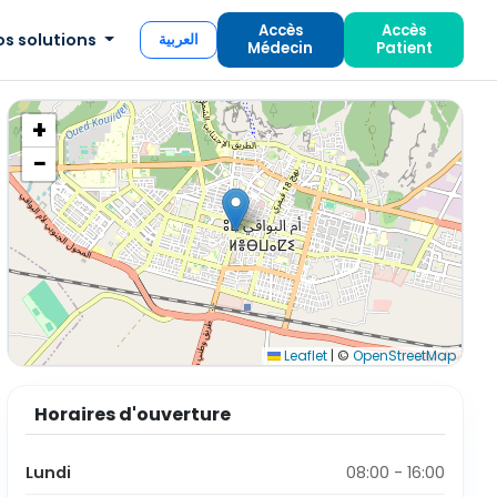
Accès
Accès
os solutions
العربية
Médecin
Patient
+
−
Leaflet
|
©
OpenStreetMap
Horaires d'ouverture
Lundi
08:00 - 16:00