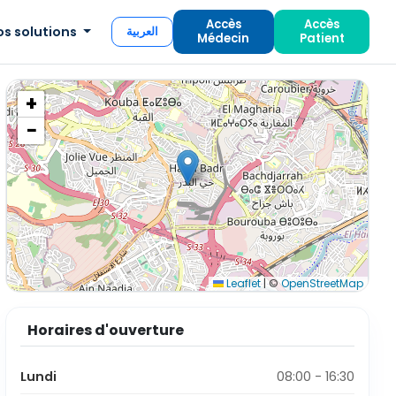
Accès
Accès
os solutions
العربية
Médecin
Patient
+
−
Leaflet
|
©
OpenStreetMap
Horaires d'ouverture
Lundi
08:00 - 16:30