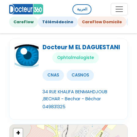
العربية
CareFlow
Télémédecine
CareFlow Domicile
Ge
Docteur M EL DAGUESTANI
Ophtalmologiste
CNAS
CASNOS
34 RUE KHALIFA BENMAHDJOUB
,BECHAR - Bechar - Béchar
049831325
+