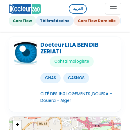
العربية
CareFlow
Télémédecine
CareFlow Domicile
Ge
Docteur LILA BEN DIB
ZERIATI
Ophtalmologiste
CNAS
CASNOS
CITÉ DES 150 LOGEMENTS ,DOUERA -
Douera - Alger
+