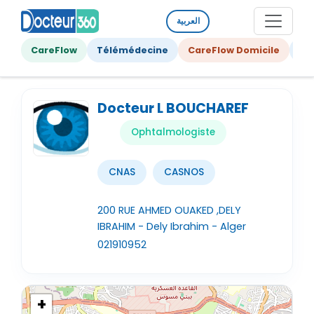
العربية
CareFlow
Télémédecine
CareFlow Domicile
Ge
Docteur L BOUCHAREF
Ophtalmologiste
CNAS
CASNOS
200 RUE AHMED OUAKED ,DELY
IBRAHIM - Dely Ibrahim - Alger
021910952
+