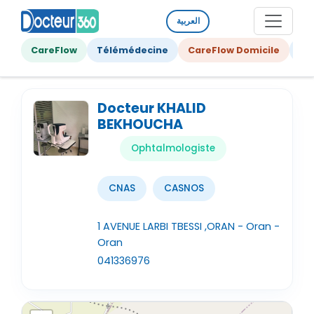
العربية
CareFlow
Télémédecine
CareFlow Domicile
Ge
Docteur KHALID
BEKHOUCHA
Ophtalmologiste
CNAS
CASNOS
1 AVENUE LARBI TBESSI ,ORAN - Oran -
Oran
041336976