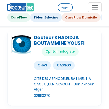
العربية
CareFlow
Télémédecine
CareFlow Domicile
Ge
Docteur KHADIDJA
BOUTAMMINE YOUSFI
Ophtalmologiste
CNAS
CASNOS
CITÉ DES ASPHODELES BATIMENT A
CAGE 8 ,BEN AKNOUN - Ben Aknoun -
Alger
021913270