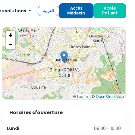
Accès
Accès
os solutions
العربية
Médecin
Patient
+
−
Leaflet
|
©
OpenStreetMap
Horaires d'ouverture
Lundi
08:00 - 16:00