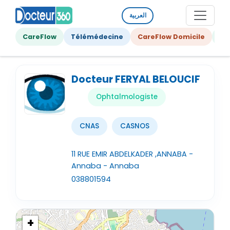
العربية
CareFlow
Télémédecine
CareFlow Domicile
Ge
Docteur FERYAL BELOUCIF
Ophtalmologiste
CNAS
CASNOS
11 RUE EMIR ABDELKADER ,ANNABA -
Annaba - Annaba
038801594
+