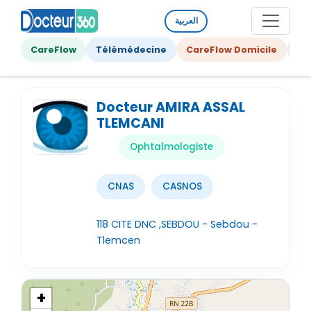
العربية
CareFlow
Télémédecine
CareFlow Domicile
Ge
Docteur AMIRA ASSAL
TLEMCANI
Ophtalmologiste
CNAS
CASNOS
118 CITE DNC ,SEBDOU - Sebdou -
Tlemcen
+