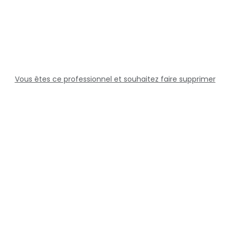
Vous êtes ce professionnel et souhaitez faire supprimer
cette fiche ?
Solutions
Professionnels
Assistance
Juridique
Réseaux sociaux
Docteur360 © 2026 Tous droits réservés