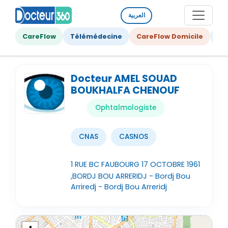
العربية
CareFlow
Télémédecine
CareFlow Domicile
Ge
Docteur AMEL SOUAD
BOUKHALFA CHENOUF
Ophtalmologiste
CNAS
CASNOS
1 RUE BC FAUBOURG 17 OCTOBRE 1961
,BORDJ BOU ARRERIDJ - Bordj Bou
Arriredj - Bordj Bou Arreridj