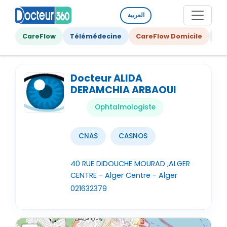
العربية
CareFlow
Télémédecine
CareFlow Domicile
Ge
Docteur ALIDA
DERAMCHIA ARBAOUI
Ophtalmologiste
CNAS
CASNOS
40 RUE DIDOUCHE MOURAD ,ALGER
CENTRE - Alger Centre - Alger
021632379