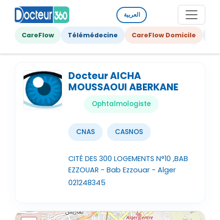
العربية
CareFlow
Télémédecine
CareFlow Domicile
Ge
Docteur AICHA
MOUSSAOUI ABERKANE
Ophtalmologiste
CNAS
CASNOS
CITÉ DES 300 LOGEMENTS N°10 ,BAB
EZZOUAR - Bab Ezzouar - Alger
021248345