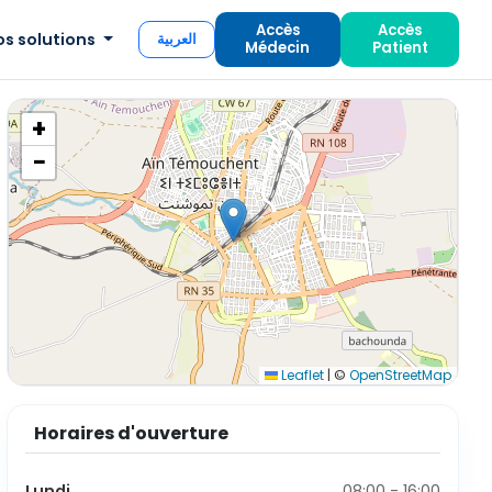
Accès
Accès
os solutions
العربية
Médecin
Patient
+
−
Leaflet
|
©
OpenStreetMap
Horaires d'ouverture
Lundi
08:00 - 16:00