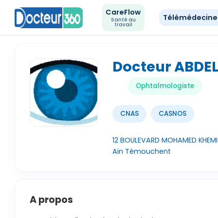
CareFlow
Télémédecin
Santé au
travail
Docteur ABDE
Ophtalmologiste
CNAS
CASNOS
12 BOULEVARD MOHAMED KHEM
Aïn Témouchent
A propos