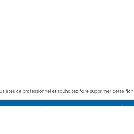
us êtes ce professionnel et souhaitez faire supprimer cette fich
Assistance
Juridique
Culture médicale
Mentions L
Questions fréquentes
Conditions
Nous contacter
Politique d