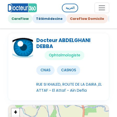
العربية
CareFlow
Télémédecine
CareFlow Domicile
Ge
Docteur ABDELGHANI
DEBBA
Ophtalmologiste
CNAS
CASNOS
RUE SI KHALED, ROUTE DE LA DAIRA ,EL
ATTAF - El Attaf - Aïn Defla
+