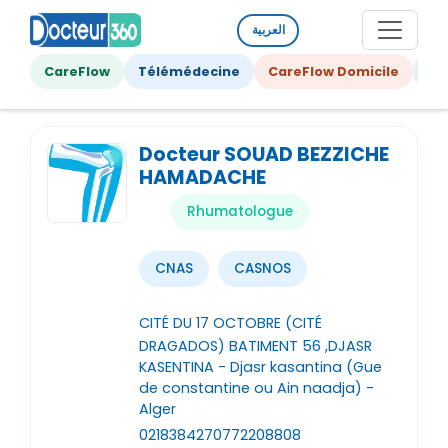
العربية
CareFlow
Télémédecine
CareFlow Domicile
Ge
Docteur SOUAD BEZZICHE
HAMADACHE
Rhumatologue
CNAS
CASNOS
CITÉ DU 17 OCTOBRE (CITÉ
DRAGADOS) BATIMENT 56 ,DJASR
KASENTINA - Djasr kasantina (Gue
de constantine ou Ain naadja) -
Alger
021838427
0772208808