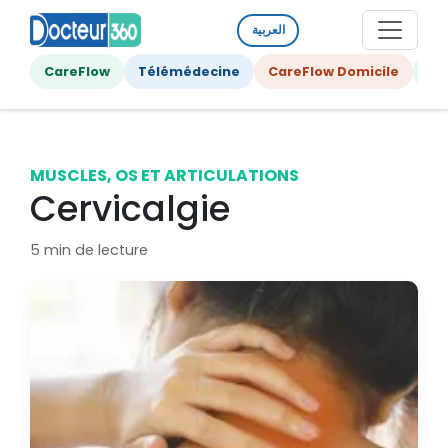
العربية
CareFlow
Télémédecine
CareFlow Domicile
Ge
MUSCLES, OS ET ARTICULATIONS
Cervicalgie
5 min de lecture