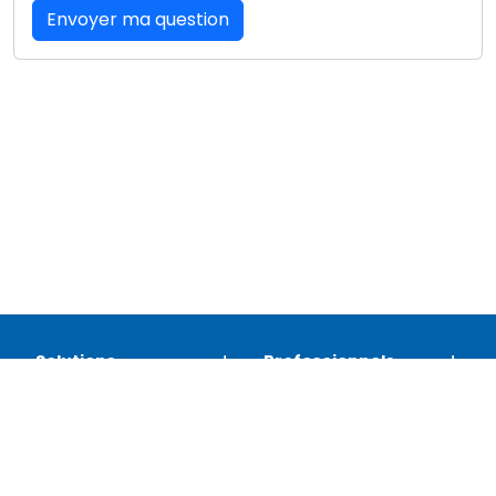
Envoyer ma question
Solutions
Professionnels
Assistance
Juridique
Réseaux sociaux