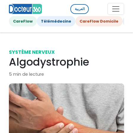
العربية
CareFlow
Télémédecine
CareFlow Domicile
Ge
SYSTÈME NERVEUX
Algodystrophie
5 min de lecture