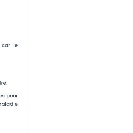
 car le
re.
es pour
maladie