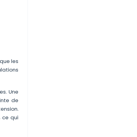
 que les
lations
es. Une
inte de
tension.
, ce qui