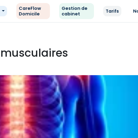
CareFlow
Gestion de
e
Tarifs
N
Domicile
cabinet
t musculaires