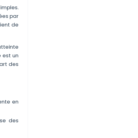
imples.
sées par
ient de
tteinte
e est un
part des
iente en
use des