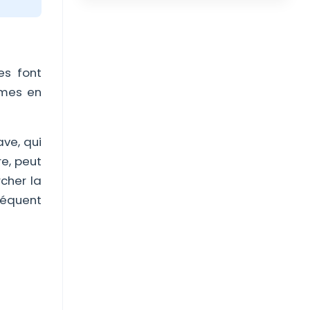
es font
êmes en
ave, qui
e, peut
rcher la
fréquent