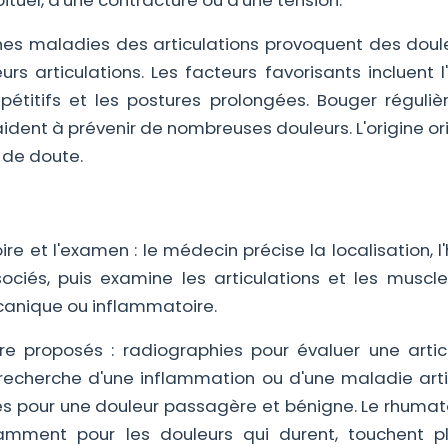
ituel, d'une contracture ou d'une tension.
nes maladies des articulations provoquent des doule
rs articulations. Les facteurs favorisants incluent l
pétitifs et les postures prolongées. Bouger réguliè
ident à prévenir de nombreuses douleurs. L'origine or
s de doute.
re et l'examen : le médecin précise la localisation, l'
ociés, puis examine les articulations et les muscle
canique ou inflammatoire.
e proposés : radiographies pour évaluer une articu
recherche d'une inflammation ou d'une maladie artic
s pour une douleur passagère et bénigne. Le rhumat
otamment pour les douleurs qui durent, touchent pl