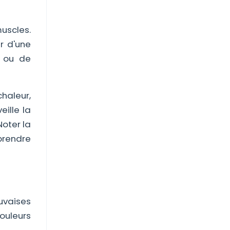
uscles.
r d'une
n ou de
chaleur,
ille la
Noter la
prendre
uvaises
ouleurs