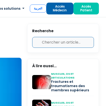
Accès
Accès
os solutions
العربية
Médecin
Patient
Recherche
À lire aussi...
MUSCLES, OS ET
ARTICULATIONS
Fractures et
traumatismes des
membres supérieurs
MUSCLES, OS ET