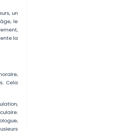
urs, un
'âge, le
rement,
iente la
horaire,
s. Cela
lation,
ulaire.
ologue,
usieurs