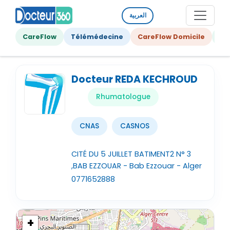
العربية
CareFlow
Télémédecine
CareFlow Domicile
Ge
Docteur REDA KECHROUD
Rhumatologue
CNAS
CASNOS
CITÉ DU 5 JUILLET BATIMENT2 N° 3
,BAB EZZOUAR - Bab Ezzouar - Alger
0771652888
+