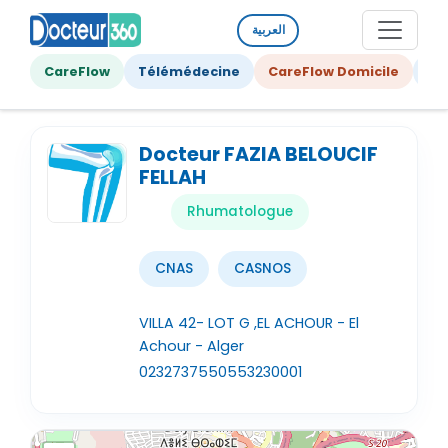
العربية
CareFlow
Télémédecine
CareFlow Domicile
Ge
Docteur FAZIA BELOUCIF
FELLAH
Rhumatologue
CNAS
CASNOS
VILLA 42- LOT G ,EL ACHOUR - El
Achour - Alger
023273755
0553230001