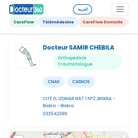
العربية
CareFlow
Télémédecine
CareFlow Domicile
Ge
Docteur SAMIR CHEBILA
Orthopédiste
Traumatologue
CNAS
CASNOS
CITÉ EL IZDIHAR BAT 1 N°2 ,BISKRA -
Biskra - Biskra
033542399