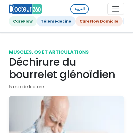
العربية
CareFlow
Télémédecine
CareFlow Domicile
Ge
MUSCLES, OS ET ARTICULATIONS
Déchirure du
bourrelet glénoïdien
5 min de lecture