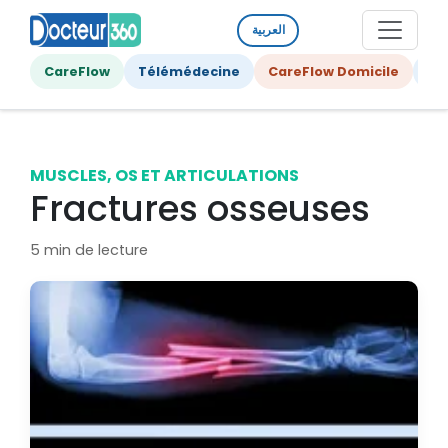
العربية
CareFlow
Télémédecine
CareFlow Domicile
Ge
MUSCLES, OS ET ARTICULATIONS
Fractures osseuses
5 min de lecture