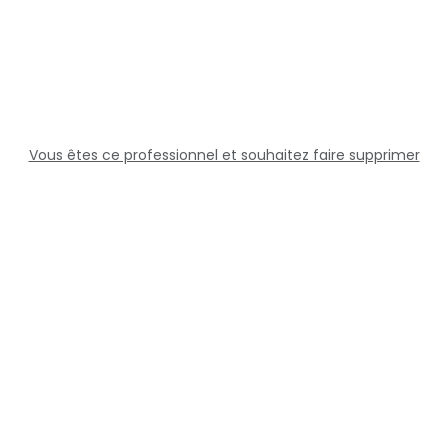
Vous êtes ce professionnel et souhaitez faire supprimer
cette fiche ?
Solutions
Professionnels
Assistance
Juridique
Réseaux sociaux
Docteur360 © 2026 Tous droits réservés