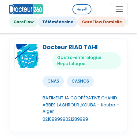
العربية
CareFlow
Télémédecine
CareFlow Domicile
Ge
Docteur RIAD TAHI
Gastro-entérologue
Hépatologue
CNAS
CASNOS
BATIMENT 1A COOPÉRATIVE CHAHID
ABBES LAGHROUR ,KOUBA - Kouba -
Alger
021689999
021289999